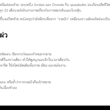
กัดเริ่มส่งผลร้าย: รอบหนึ่ง Jordan และ Donnie กิน quaaludes จนเกือบเสียชีวิต
คุก 22 เดือนหลังรับสารภาพเกี่ยวกับการฟอกเงินและโกงหุ้น.
นจอปิดท้าย หนังสรุปว่ายังมีคนที่อยาก “รวยเร็ว” เหมือนเขา แม้ผลลัพธ์จะเป็
ผ่ว
งชัดเจน เรียกรางวัลและคำชมมากมาย.
คดีในคราวเดียว ทำให้ดูสนุกและลึกในเวลาเดียวกัน.
ารีต ใช้สไตล์จัดเต็มทั้งภาพ เสียง และพลังงาน.
น หรือย้ำว่าการรวยเร็วคือเป้าหมาย.
นเรื่องช้าลง.