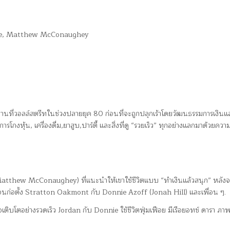
bie, Matthew McConaughey
ำงานที่วอลล์สตรีทในช่วงปลายยุค 80 ก่อนที่จะถูกปลุกเร้าโดยวัฒนธรรมการเงิน
กงหุ้น, เครื่องดื่ม,ยาสูบ,ปาร์ตี้ และสิ่งที่ดู “รวยเร็ว” ทุกอย่างแลกมาด้วยความ
atthew McConaughey) ที่แนะนำให้เขาใช้ชีวิตแบบ “ทำเงินแล้วสนุก” หลังจ
นก่อตั้ง Stratton Oakmont กับ Donnie Azoff (Jonah Hill) และเพื่อน ๆ.
ิบโตอย่างรวดเร็ว Jordan กับ Donnie ใช้ชีวิตฟุ่มเฟือย มีเรือยอทช์ ดารา ภา