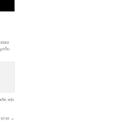
่องของ
นุกกับ
ตรีท
,
หนัง
ตอวกาศ →