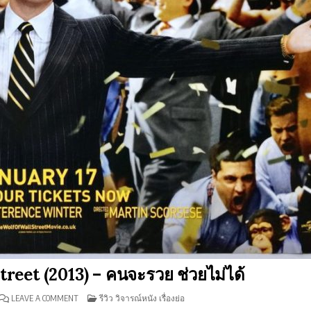
Street (2013) – คนจะรวย ช่วยไม่ได้
ON
POSTED
LEAVE A COMMENT
รีวิว วิจารณ์หนัง เรื่องย่อ
รีวิว
IN