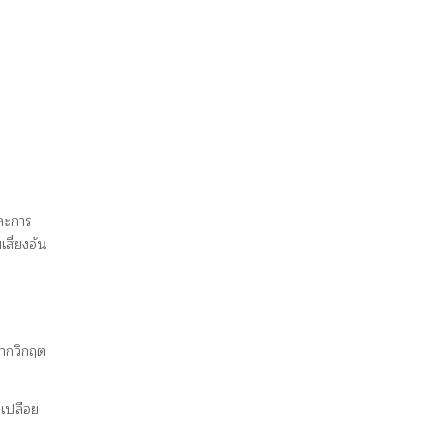
และการ
เสี่ยงอัน
ากวิกฤต
พเปลือย