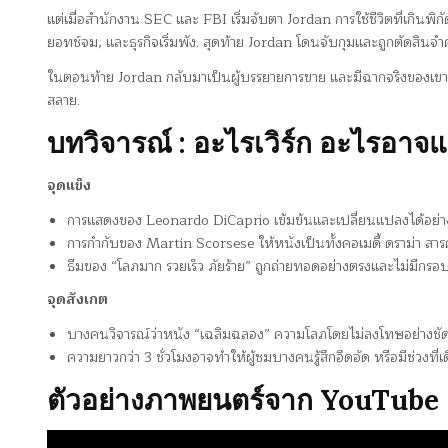
แต่เมื่อสำนักงาน SEC และ FBI เริ่มจับตา Jordan การใช้ชีวิตที่เกินพิ
ยอทช์จม, และธุรกิจเริ่มพัง. สุดท้าย Jordan โดนจับกุมและถูกตัดสินจำ
ในตอนท้าย Jordan กลับมาเป็นผู้บรรยายการขาย และมีฉากจริงของเขาขึ้
สลาย.
บทวิจารณ์ : อะไรเวิร์ก อะไรอาจแ
จุดแข็ง
การแสดงของ Leonardo DiCaprio เข้มข้นและเปลี่ยนแปลงได้อย่า
การกำกับของ Martin Scorsese ให้หนังเป็นทั้งคอเมดี้ ดราม่า สาร
ธีมของ “โลภมาก รวยเร็ว ภัยร้าย” ถูกถ่ายทอดอย่างตรงและไม่มีกรอบจ
จุดสังเกต
บางคนวิจารณ์ว่าหนัง “เฉลิมฉลอง” ความโลภโดยไม่ลงโทษอย่างชัดเจ
ความยาวกว่า 3 ชั่วโมงอาจทำให้ผู้ชมบางคนรู้สึกอึดอัด หรือมีช่วงที่เดิ
ตัวอย่างภาพยนตร์จาก YouTube