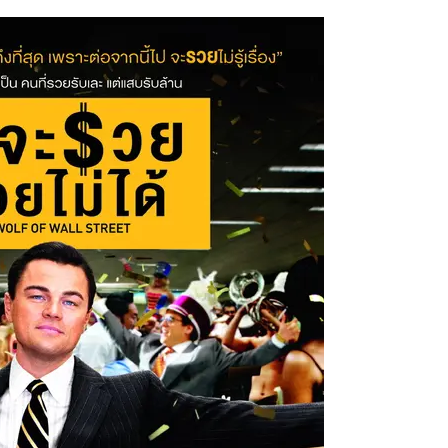
THE
WOLF
OF
WALL
STREET
(2013)
–
คน
จะ
รวย
ช่วย
ไม่
ได้