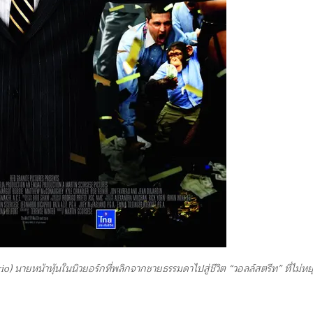
o) นายหน้าหุ้นในนิวยอร์กที่พลิกจากชายธรรมดาไปสู่ชีวิต “วอลล์สตรีท” ที่ไม่ห