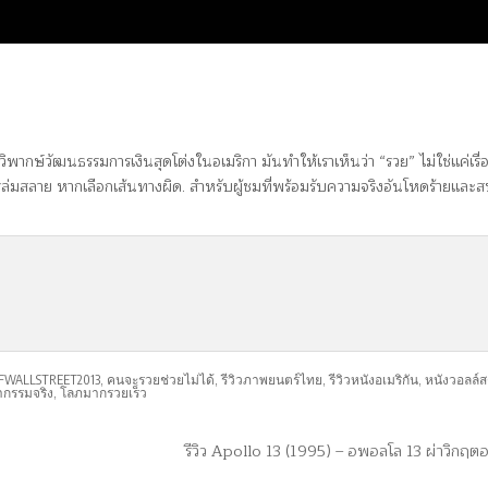
พากษ์วัฒนธรรมการเงินสุดโต่งในอเมริกา มันทำให้เราเห็นว่า “รวย” ไม่ใช่แค่เรื
ารล่มสลาย หากเลือกเส้นทางผิด. สำหรับผู้ชมที่พร้อมรับความจริงอันโหดร้ายและส
FWALLSTREET2013
,
คนจะรวยช่วยไม่ได้
,
รีวิวภาพยนตร์ไทย
,
รีวิวหนังอเมริกัน
,
หนังวอลล์ส
กรรมจริง
,
โลภมากรวยเร็ว
รีวิว Apollo 13 (1995) – อพอลโล 13 ผ่าวิกฤ