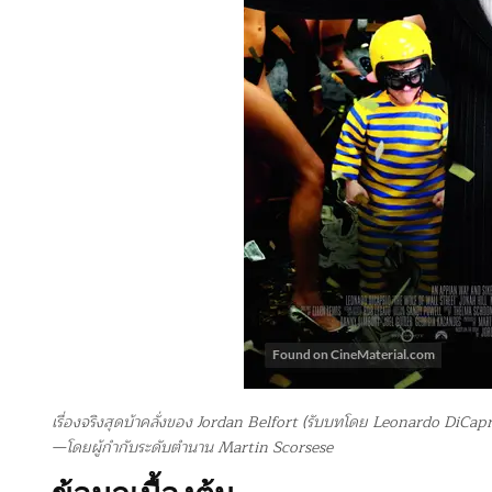
เรื่องจริงสุดบ้าคลั่งของ Jordan Belfort (รับบทโดย Leonardo DiCapri
—โดยผู้กำกับระดับตำนาน Martin Scorsese